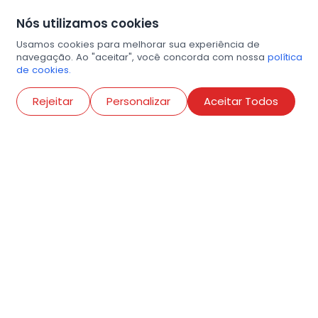
Nós utilizamos cookies
Usamos cookies para melhorar sua experiência de
navegação. Ao "aceitar", você concorda com nossa
política
de cookies.
Abri
Rejeitar
Personalizar
Aceitar Todos
R. Conselheiro Ramalho, 538
Bela Vista, São Paulo
contato@amigosdaarte.org.br
+55 (11) 3882-8080