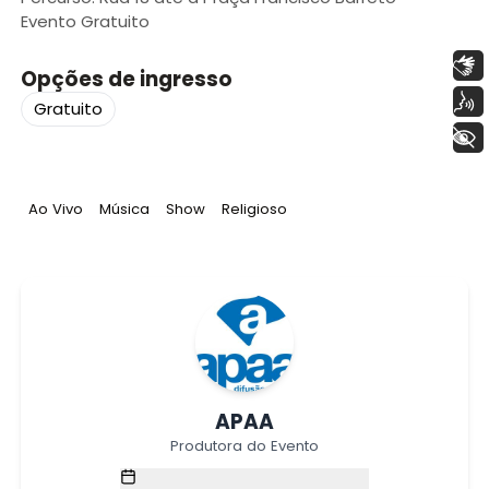
Evento Gratuito
Libras
Opções de ingresso
Voz
Gratuito
+ Acessibilidade
Tag
:
Tag
:
Tag
:
Tag
:
Ao Vivo
Música
Show
Religioso
APAA
Produtora do Evento