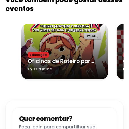
Você também pode gostar desses
eventos
Educação
In
Oficinas de Roteiro para Animação e Narrativas para HQ, com Mirtes Santana e Guilherme Petreca
•
17/03
Online
01/
Quer comentar?
Faça login para compartilhar sua