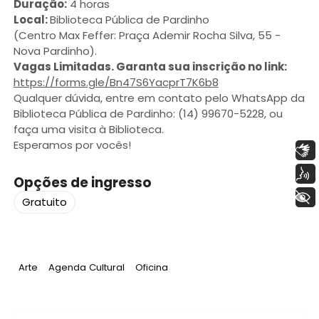
Duração:
4 horas
Local:
Biblioteca Pública de Pardinho
(Centro Max Feffer: Praça Ademir Rocha Silva, 55 -
Nova Pardinho).
Vagas Limitadas. Garanta sua inscrição no link:
https://forms.gle/Bn47S6YacprT7K6b8
Qualquer dúvida, entre em contato pelo WhatsApp da
Biblioteca Pública de Pardinho: (14) 99670-5228, ou
faça uma visita à Biblioteca.
Esperamos por vocês!
Libras
Voz
Opções de ingresso
+ Acessibilidade
Gratuito
Tag
:
Tag
:
Tag
:
Arte
Agenda Cultural
Oficina