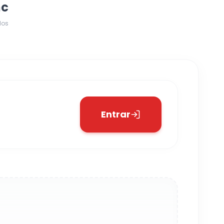
nc
dos
Entrar