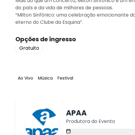
Mais do que um concerto, Milton Sinfônico é um e
do país e da vida de milhares de pessoas.
“Milton Sinfônico: uma celebração emocionante d
eterno do Clube da Esquina”.
Opções de ingresso
Gratuito
Tag
:
Tag
:
Tag
:
Ao Vivo
Música
Festival
APAA
Produtora do Evento