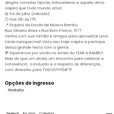
alegria, comidas típicas, brincadeiras e aquele clima
caipira que todo mundo ama!
📅 04 de julho (sábado)
🕛 Das 12h às 17h
📍 Esquina da Escola de Música Bambu
Rua Oliveira Alves x Rua Bom Pastor, 1077
Venha com sua família e amigos para aproveitar uma
tarde inesquecível! Vista seu traje caipira e participe
dessa grande festa com a gente.
💙 Esperamos por vocês no Arraiá da TEAR e BAMBU!
Mais do que um arraiá, um encontro para celebrar a
convivência , a inclusão e o respeito as diferenças,
com diversão, para TODOS!!!!!🤠🌽🎊
Opções de ingresso
Gratuito
Tag
:
Tag
:
Tag
:
Festival
Ao Vivo
Culinária