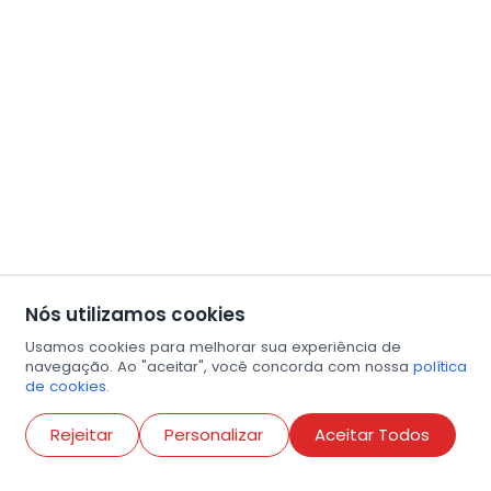
Nós utilizamos cookies
Usamos cookies para melhorar sua experiência de
navegação. Ao "aceitar", você concorda com nossa
política
de cookies.
Abri
Rejeitar
Personalizar
Aceitar Todos