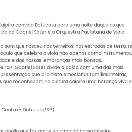
 Caipira convida Botucatu para uma noite daquelas que
alco Gabriel Sater e a Orquestra Paulistana de Viola
o som que nasceu nos terreiros, nas estradas de terra, n
etáculo que celebra a viola não apenas como instrumento,
idade e das nossas lembranças mais bonitas.
 raiz, Gabriel Sater divide o palco com uma das mais
apresentação que promete emocionar famílias inteiras,
es que reconhecem na cultura caipira uma herança viva e
 - Centro - Botucatu/SP)
r aquilo que faz parte da alma do nosso interior.