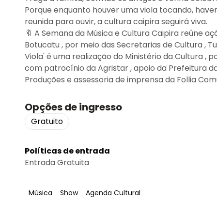
Porque enquanto houver uma viola tocando, haver
reunida para ouvir, a cultura caipira seguirá viva.
🔖 A Semana da Música e Cultura Caipira reúne açõe
Botucatu , por meio das Secretarias de Cultura , 
Viola' é uma realização do Ministério da Cultura , p
com patrocínio da Agristar , apoio da Prefeitura d
Produções e assessoria de imprensa da Follia Comu
Opções de ingresso
Gratuito
Políticas de entrada
Entrada Gratuita
Tag
:
Tag
:
Tag
:
Música
Show
Agenda Cultural