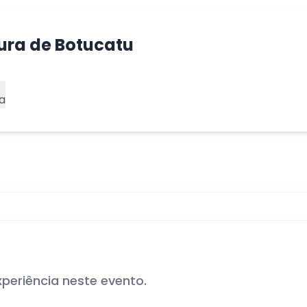
tura de Botucatu
a
xperiência neste evento.