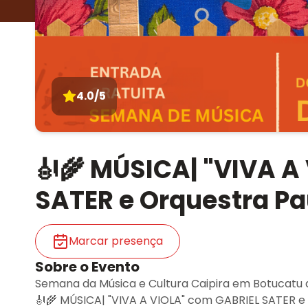
4.0/5
🎻🌾 MÚSICA| "VIVA A
SATER e Orquestra Pau
Marcar presença
Sobre o Evento
Semana da Música e Cultura Caipira em Botucatu
🎻🌾 MÚSICA| "VIVA A VIOLA" com GABRIEL SATER e 