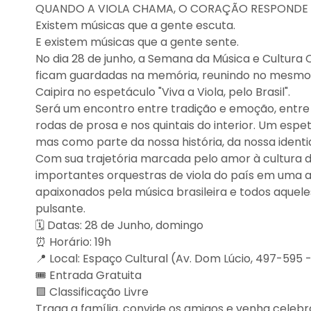
QUANDO A VIOLA CHAMA, O CORAÇÃO RESPONDE
Existem músicas que a gente escuta.
E existem músicas que a gente sente.
No dia 28 de junho, a Semana da Música e Cultura
ficam guardadas na memória, reunindo no mesmo p
Caipira no espetáculo "Viva a Viola, pelo Brasil".
Será um encontro entre tradição e emoção, entre 
rodas de prosa e nos quintais do interior. Um esp
mas como parte da nossa história, da nossa ident
Com sua trajetória marcada pelo amor à cultura de
importantes orquestras de viola do país em uma 
apaixonados pela música brasileira e todos aquel
pulsante.
🗓️ Datas: 28 de Junho, domingo
⏰ Horário: 19h
📍 Local: Espaço Cultural (Av. Dom Lúcio, 497-595
🎟️ Entrada Gratuita
🟩 Classificação Livre
Traga a família, convide os amigos e venha celebra