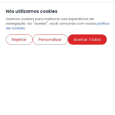
Nós utilizamos cookies
Usamos cookies para melhorar sua experiência de
navegação. Ao "aceitar", você concorda com nossa
política
de cookies.
Abri
Rejeitar
Personalizar
Aceitar Todos
R. Conselheiro Ramalho, 538
Bela Vista, São Paulo
contato@amigosdaarte.org.br
+55 (11) 3882-8080