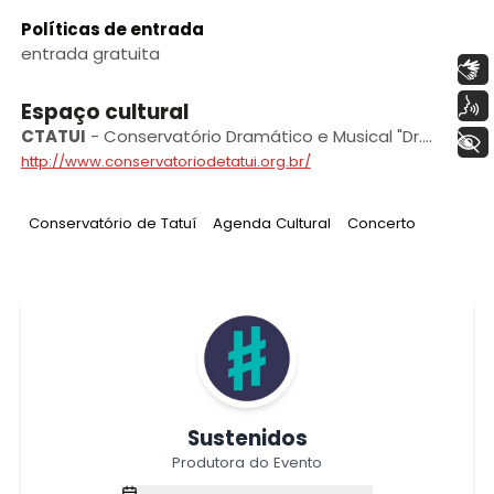
Políticas de entrada
entrada gratuita
Libras
Voz
Espaço cultural
CTATUI
-
Conservatório Dramático e Musical "Dr.
+ Acessibilidade
Carlos de Campos” de Tatuí
http://www.conservatoriodetatui.org.br/
Tag
:
Tag
:
Tag
:
Conservatório de Tatuí
Agenda Cultural
Concerto
Sustenidos
Produtora do Evento