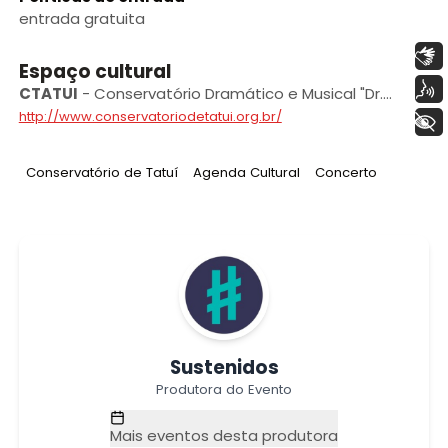
entrada gratuita
Libras
Espaço cultural
Voz
CTATUI
-
Conservatório Dramático e Musical "Dr.
Carlos de Campos” de Tatuí
http://www.conservatoriodetatui.org.br/
+ Acessibilidade
Tag
:
Tag
:
Tag
:
Conservatório de Tatuí
Agenda Cultural
Concerto
Sustenidos
Produtora do Evento
Mais eventos desta produtora