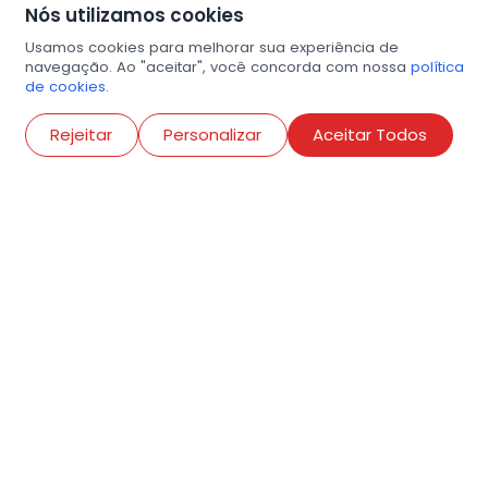
Nós utilizamos cookies
Usamos cookies para melhorar sua experiência de
navegação. Ao "aceitar", você concorda com nossa
política
de cookies.
Abri
Rejeitar
Personalizar
Aceitar Todos
R. Conselheiro Ramalho, 538
Bela Vista, São Paulo
contato@amigosdaarte.org.br
+55 (11) 3882-8080