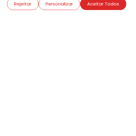
Rejeitar
Personalizar
Aceitar Todos
R. Conselheiro Ramalho, 538
Bela Vista, São Paulo
contato@amigosdaarte.org.br
+55 (11) 3882-8080
Cadastre aqui o seu
evento.
Termos de adesão
Criar conta