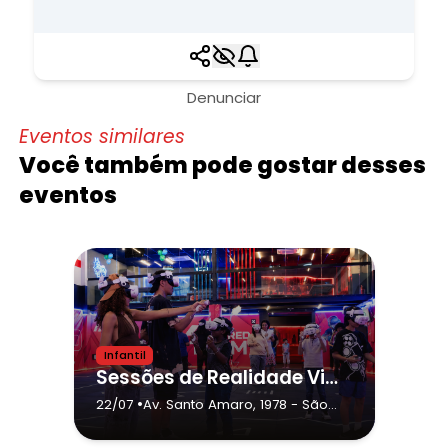
Denunciar
Eventos similares
Você também pode gostar desses
eventos
Infantil
Sessões de Realidade Virtual na OVA Arena VR
•
22/07
Av. Santo Amaro, 1978
- São
Paulo