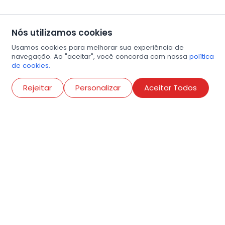
Nós utilizamos cookies
Usamos cookies para melhorar sua experiência de
navegação. Ao "aceitar", você concorda com nossa
política
de cookies.
Abri
Rejeitar
Personalizar
Aceitar Todos
R. Conselheiro Ramalho, 538
Bela Vista, São Paulo
contato@amigosdaarte.org.br