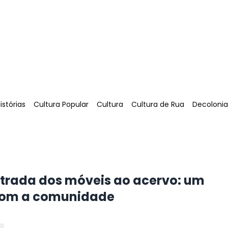
Tag
:
Tag
:
Tag
:
Tag
:
stórias
Cultura Popular
Cultura
Cultura de Rua
Decolonia
ntrada dos móveis ao acervo: um
 com a comunidade