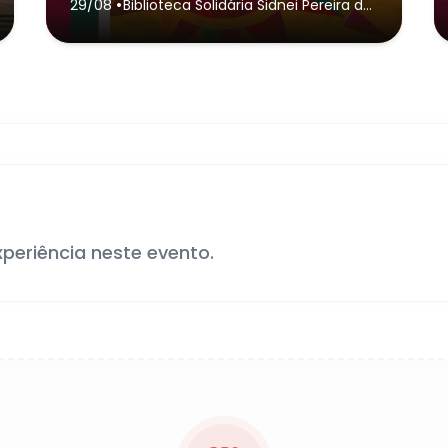
•
29/08
Biblioteca Solidária Sidnei Pereira da
Rosa
- São José dos Campos
xperiência neste evento.