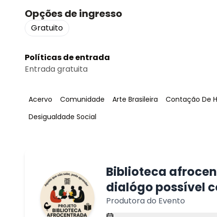
Opções de ingresso
Gratuito
Políticas de entrada
Entrada gratuita
Tag
:
Tag
:
Tag
:
Tag
:
Acervo
Comunidade
Arte Brasileira
Contação De Hi
Tag
:
Desigualdade Social
Biblioteca afroce
dialógo possível
Produtora do Evento