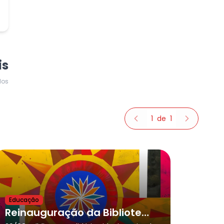
is
dos
1
de
1
Educação
Reinauguração da Biblioteca Solidária SPR - Biblioteca Integrativa