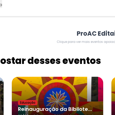
a
ProAC Edita
Clique para ver mais eventos apoia
star desses eventos
Educação
Reinauguração da Biblioteca Solidária SPR - Biblioteca Integrativa