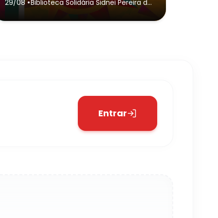
•
29/08
Biblioteca Solidária Sidnei Pereira da
Rosa
- São José dos Campos
Entrar