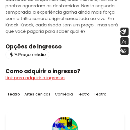
pactos aguardam os destemidos. Nesta segunda
temporada, a experiência ganha ainda mais força
com a trilha sonora original executada ao vivo. Em
Knock-Knock, cada risada tem um preço... mas será
Libras
que você pagaria para saber qual é?
Voz
Opções de ingresso
+ Acessibilidade
Preço médio
Como adquirir o ingresso?
Link para adquirir o ingresso
Tag
:
Tag
:
Tag
:
Tag
:
Tag
:
Teatro
Artes cênicas
Comédia
Teatro
Teatro