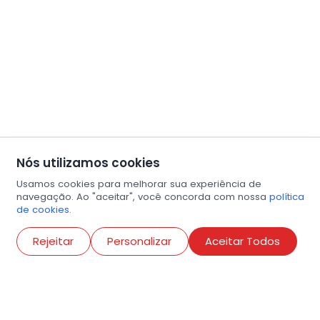
Nós utilizamos cookies
Usamos cookies para melhorar sua experiência de
navegação. Ao "aceitar", você concorda com nossa
política
de cookies.
Abri
Rejeitar
Personalizar
Aceitar Todos