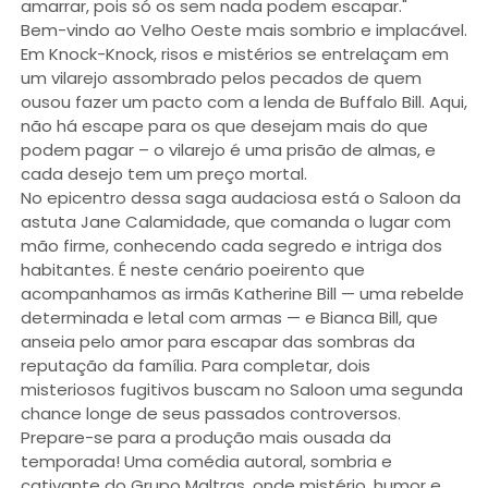
amarrar, pois só os sem nada podem escapar."
Bem-vindo ao Velho Oeste mais sombrio e implacável.
Em Knock-Knock, risos e mistérios se entrelaçam em
um vilarejo assombrado pelos pecados de quem
ousou fazer um pacto com a lenda de Buffalo Bill. Aqui,
não há escape para os que desejam mais do que
podem pagar – o vilarejo é uma prisão de almas, e
cada desejo tem um preço mortal.
No epicentro dessa saga audaciosa está o Saloon da
astuta Jane Calamidade, que comanda o lugar com
mão firme, conhecendo cada segredo e intriga dos
habitantes. É neste cenário poeirento que
acompanhamos as irmãs Katherine Bill — uma rebelde
determinada e letal com armas — e Bianca Bill, que
anseia pelo amor para escapar das sombras da
reputação da família. Para completar, dois
misteriosos fugitivos buscam no Saloon uma segunda
chance longe de seus passados controversos.
Prepare-se para a produção mais ousada da
temporada! Uma comédia autoral, sombria e
cativante do Grupo Maltras, onde mistério, humor e