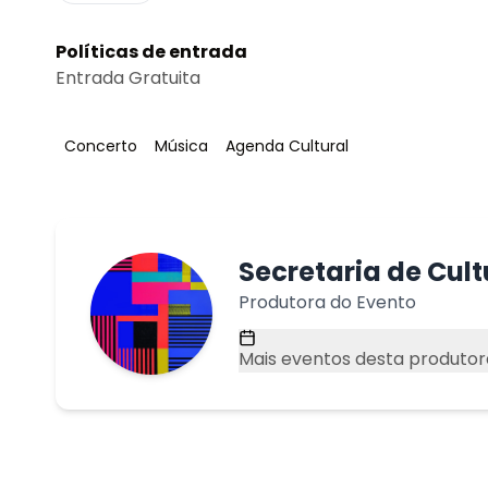
Políticas de entrada
Entrada Gratuita
Tag
:
Tag
:
Tag
:
Concerto
Música
Agenda Cultural
Secretaria de Cul
Produtora do Evento
Mais eventos desta produtor