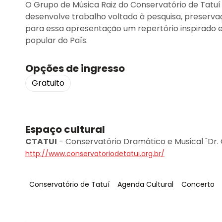
O Grupo de Música Raiz do Conservatório de Tatuí 
desenvolve trabalho voltado à pesquisa, preservaçã
para essa apresentação um repertório inspirado e
popular do País.
Opções de ingresso
Gratuito
Espaço cultural
CTATUI
-
Conservatório Dramático e Musical "Dr.
http://www.conservatoriodetatui.org.br/
Tag
:
Tag
:
Tag
:
Conservatório de Tatuí
Agenda Cultural
Concerto