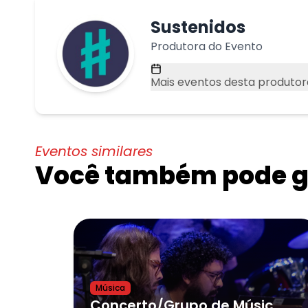
Sustenidos
Produtora do Evento
Mais eventos desta produtor
Eventos similares
Você também pode go
Música
Concerto/Grupo de Música Raiz do Conservatório de Tatuí e Convidados(as)