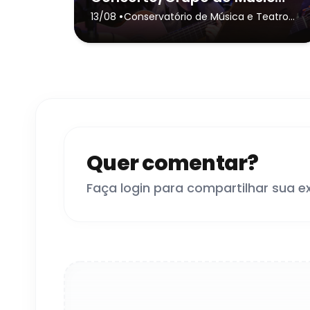
•
13/08
Conservatório de Música e Teatro
Dr. Carlos de Campos de Tatuí
(Sede)
- Tatuí
Quer comentar?
Faça login para compartilhar sua e