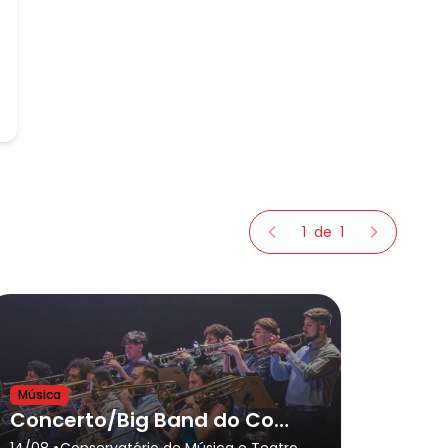
1
de
1
Música
Concerto/Big Band do Conservatório de Tatuí e Convidados(as)
•
14/08
Conservatório de Música e Teatro