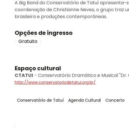
A Big Band do Conservatório de Tatuí apresenta-se
coordenação de Christianne Neves, o grupo traz um
brasileira e produções contemporâneas.
Opções de ingresso
Gratuito
Espaço cultural
CTATUI
-
Conservatório Dramático e Musical "Dr.
http://www.conservatoriodetatui.org.br/
Tag
:
Tag
:
Tag
:
Conservatório de Tatuí
Agenda Cultural
Concerto