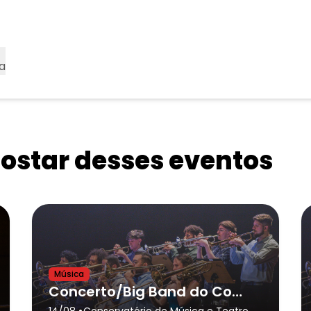
a
star desses eventos
Música
Concerto/Big Band do Conservatório de Tatuí e Convidados(as)
•
14/08
Conservatório de Música e Teatro