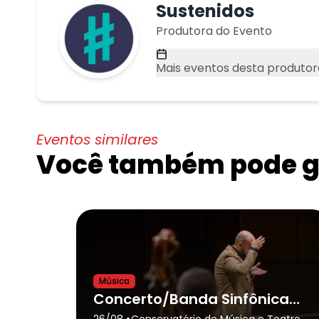
Sustenidos
Produtora do Evento
Mais eventos desta produtor
Eventos similares
Você também pode go
Música
Concerto/Banda Sinfônica do Conservatório de Tatuí e Convidado
•
26/08
Conservatório de Música e Teatro