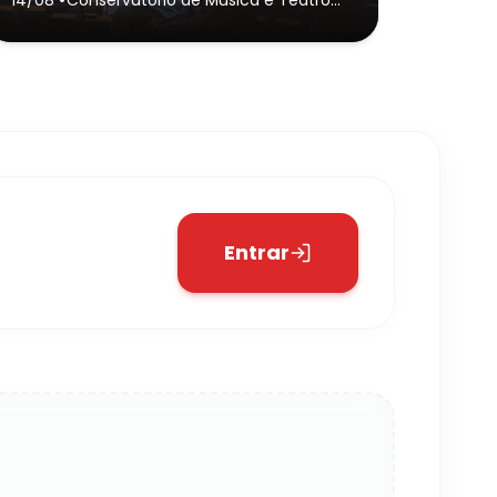
Dr. Carlos de Campos de Tatuí
(Sede)
- Tatuí
Entrar