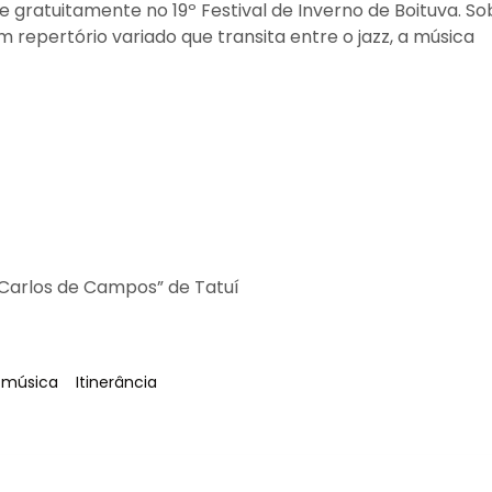
 gratuitamente no 19º Festival de Inverno de Boituva. So
 repertório variado que transita entre o jazz, a música
 Carlos de Campos” de Tatuí
Tag
:
Tag
:
música
Itinerância