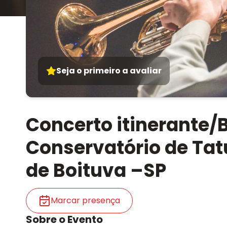
Seja o primeiro a avaliar
Concerto itinerante/
Conservatório de Tatu
de Boituva –SP
Marcar presença
Sobre o Evento