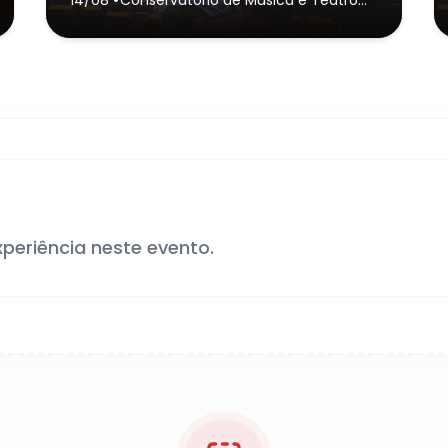
Dr. Carlos de Campos de Tatuí
(Sede)
- Tatuí
xperiência neste evento.