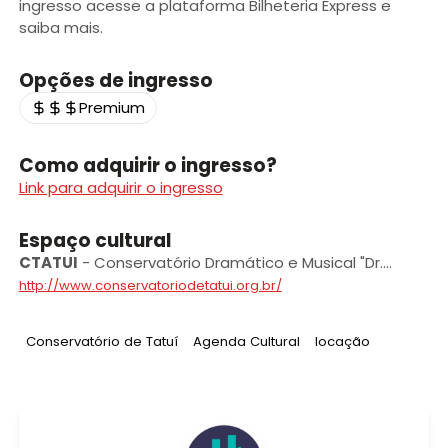
ingresso acesse a plataforma Bilheteria Express e
saiba mais.
Opções de ingresso
Premium
Como adquirir o ingresso?
Link para adquirir o ingresso
Espaço cultural
CTATUI
-
Conservatório Dramático e Musical "Dr.
Carlos de Campos” de Tatuí
http://www.conservatoriodetatui.org.br/
Tag
:
Tag
:
Tag
:
Conservatório de Tatuí
Agenda Cultural
locação