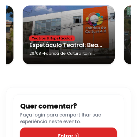
Teatros & Espetáculos
Te
ra Crianças
Espetáculo Teatral: Beatles para Crianças
•
26/08
Fábrica de Cultura Itaim
21/
Paulista
- São Paulo
Quer comentar?
Faça login para compartilhar sua
experiência neste evento.
Entrar