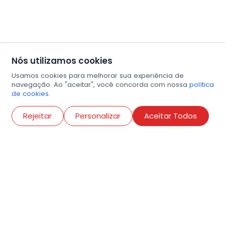
Nós utilizamos cookies
Usamos cookies para melhorar sua experiência de
navegação. Ao "aceitar", você concorda com nossa
política
de cookies.
Abri
Rejeitar
Personalizar
Aceitar Todos
R. Conselheiro Ramalho, 538