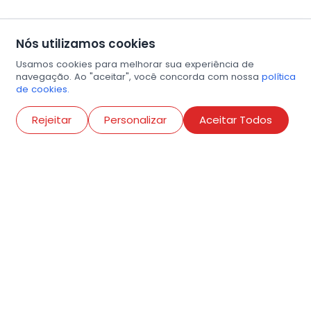
Nós utilizamos cookies
Usamos cookies para melhorar sua experiência de
navegação. Ao "aceitar", você concorda com nossa
política
de cookies.
Abri
Rejeitar
Personalizar
Aceitar Todos
R. Conselheiro Ramalho, 538
Bela Vista, São Paulo
contato@amigosdaarte.org.br