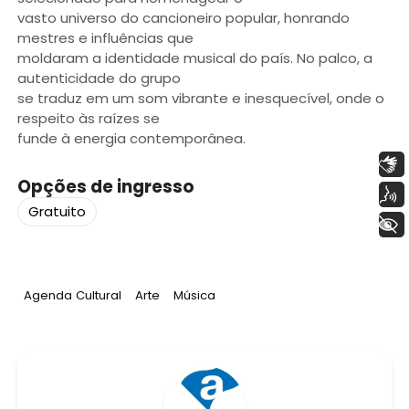
vasto universo do cancioneiro popular, honrando
mestres e influências que
moldaram a identidade musical do país. No palco, a
autenticidade do grupo
se traduz em um som vibrante e inesquecível, onde o
respeito às raízes se
funde à energia contemporânea.
Libras
Opções de ingresso
Voz
Gratuito
+ Acessibilidade
Tag
:
Tag
:
Tag
:
Agenda Cultural
Arte
Música