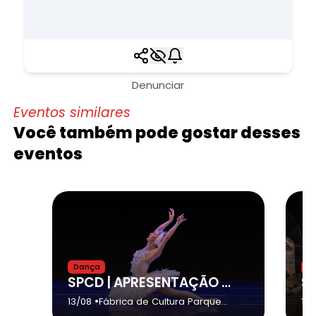
Denunciar
Eventos similares
Você também pode gostar desses
eventos
Dança
D
SPCD | APRESENTAÇÃO NA FÁBRICA DE CULTURA PARQUE BELÉM - SÃO PAULO/SP
•
13/08
Fábrica de Cultura Parque
17/
Belém
- São Paulo