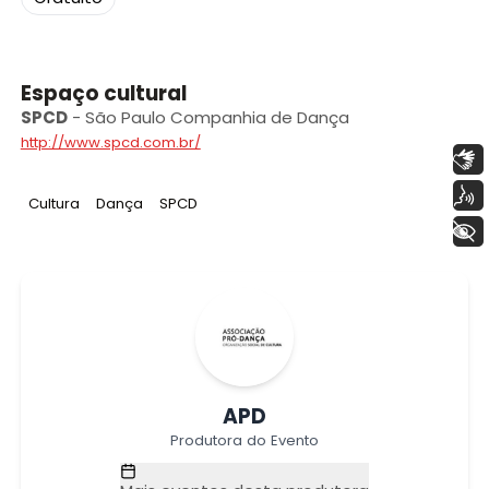
Espaço cultural
SPCD
-
São Paulo Companhia de Dança
http://www.spcd.com.br/
Libras
Voz
Tag
:
Tag
:
Tag
:
Cultura
Dança
SPCD
+ Acessibilidade
APD
Produtora do Evento