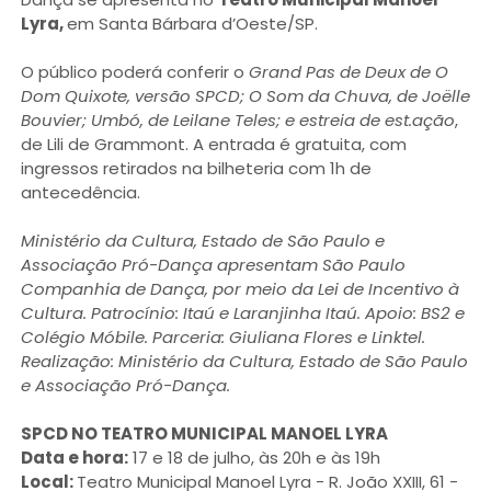
Lyra,
em Santa Bárbara d’Oeste/SP.
O público poderá conferir o
Grand Pas de Deux de O
Dom Quixote, versão SPCD; O Som da Chuva, de Joëlle
Bouvier; Umbó, de Leilane Teles; e estreia de est.ação
,
de Lili de Grammont. A entrada é gratuita, com
ingressos retirados na bilheteria com 1h de
antecedência.
Ministério da Cultura, Estado de São Paulo e
Associação Pró-Dança apresentam São Paulo
Companhia de Dança, por meio da Lei de Incentivo à
Cultura. Patrocínio: Itaú e Laranjinha Itaú. Apoio: BS2 e
Colégio Móbile. Parceria: Giuliana Flores e Linktel.
Realização: Ministério da Cultura, Estado de São Paulo
e Associação Pró-Dança.
SPCD NO TEATRO MUNICIPAL MANOEL LYRA
Data e hora:
17 e 18 de julho, às 20h e às 19h
Local:
Teatro Municipal Manoel Lyra - R. João XXIII, 61 -