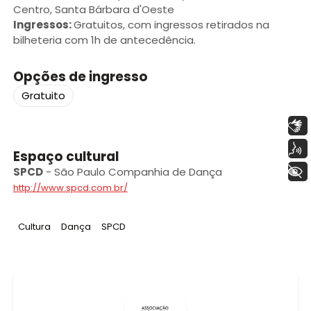
Centro, Santa Bárbara d'Oeste
Ingressos:
Gratuitos, com ingressos retirados na
bilheteria com 1h de antecedência.
Opções de ingresso
Gratuito
Libras
Voz
Espaço cultural
+ Acessibilidade
SPCD
-
São Paulo Companhia de Dança
http://www.spcd.com.br/
Tag
:
Tag
:
Tag
:
Cultura
Dança
SPCD