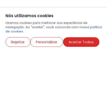
Nós utilizamos cookies
Usamos cookies para melhorar sua experiência de
navegação. Ao "aceitar", você concorda com nossa
política
de cookies.
Abri
Rejeitar
Personalizar
Aceitar Todos
R. Conselheiro Ramalho, 538
Bela Vista, São Paulo
contato@amigosdaarte.org.br