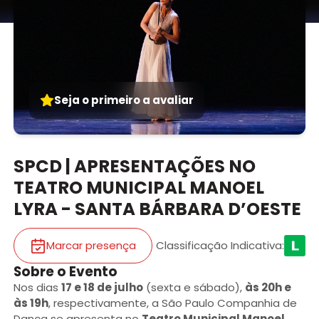
Seja o primeiro a avaliar
SPCD | APRESENTAÇÕES NO
TEATRO MUNICIPAL MANOEL
LYRA - SANTA BÁRBARA D’OESTE
Marcar presença
Classificação Indicativa
:
Sobre o Evento
Nos dias
17 e 18 de julho
(sexta e sábado),
às 20h e
às 19h
, respectivamente, a São Paulo Companhia de
Dança se apresenta no
Teatro Municipal Manoel