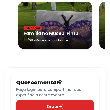
Educação
E
Família no Museu: Pintura Texturizada
•
28/08
Museu Felícia Leirner
-
29
Campos do Jordão
Quer comentar?
Faça login para compartilhar sua
experiência neste evento.
Entrar