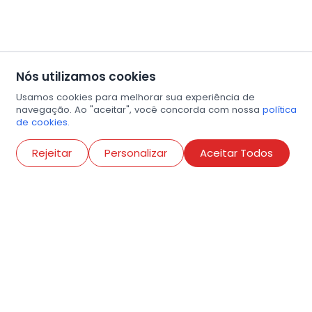
Nós utilizamos cookies
Usamos cookies para melhorar sua experiência de
navegação. Ao "aceitar", você concorda com nossa
política
de cookies.
Abri
Rejeitar
Personalizar
Aceitar Todos
R. Conselheiro Ramalho, 538