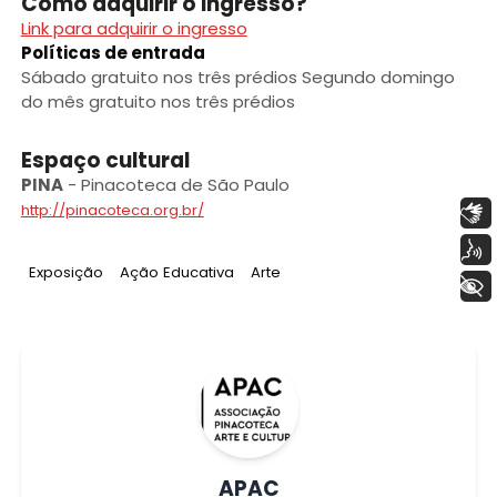
Como adquirir o ingresso?
Link para adquirir o ingresso
Políticas de entrada
Sábado gratuito nos três prédios Segundo domingo
do mês gratuito nos três prédios
Espaço cultural
PINA
-
Pinacoteca de São Paulo
Libras
http://pinacoteca.org.br/
Voz
Tag
:
Tag
:
Tag
:
Exposição
Ação Educativa
Arte
+ Acessibilidade
APAC