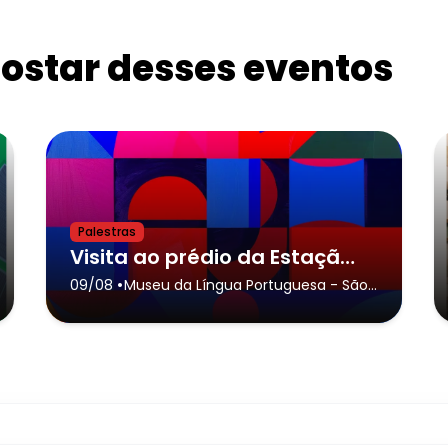
star desses eventos
Palestras
Visita ao prédio da Estação da Luz para CRIANÇAS. Inscrita na Jornada do Patrimônio Estadual
•
09/08
Museu da Língua Portuguesa
- São
Paulo