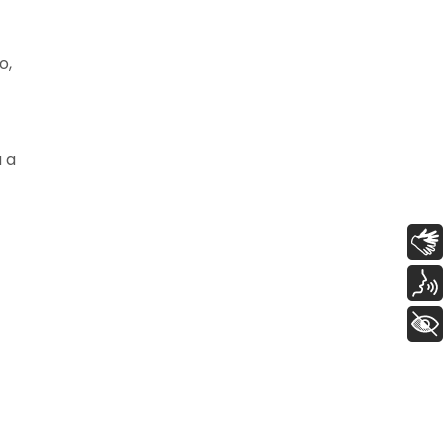
o,
a a
Libras
Voz
+ Acessibilidade