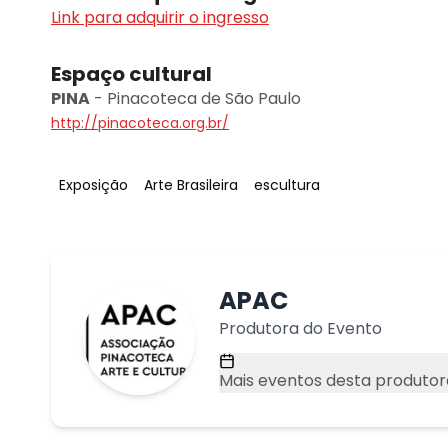
Link para adquirir o ingresso
Espaço cultural
PINA
-
Pinacoteca de São Paulo
http://pinacoteca.org.br/
Tag
:
Tag
:
Tag
:
Exposição
Arte Brasileira
escultura
APAC
Produtora do Evento
Mais eventos desta produtor