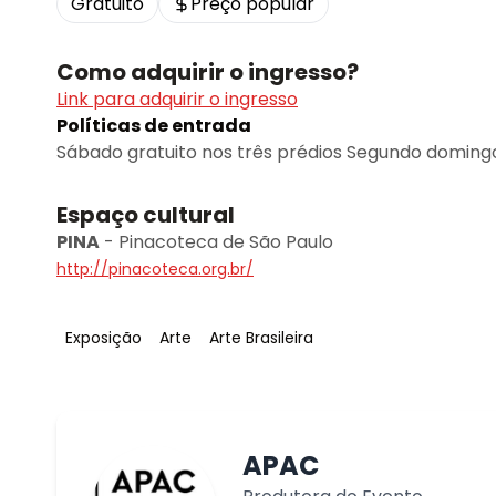
Gratuito
Preço popular
Como adquirir o ingresso?
Link para adquirir o ingresso
Políticas de entrada
Sábado gratuito nos três prédios Segundo domingo
Espaço cultural
PINA
-
Pinacoteca de São Paulo
http://pinacoteca.org.br/
Tag
:
Tag
:
Tag
:
Exposição
Arte
Arte Brasileira
APAC