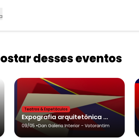
a
star desses eventos
Teatros & Espetáculos
Expografia arquitetônica aproxima artistas concretos e contemporâneos na DAN Galeria Interior
•
09/05
Dan Galeria Interior
- Votorantim