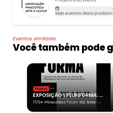
Produtora do Evento
Mais eventos desta produtor
Eventos similares
Você também pode go
Museus
EXPOSIÇÃO | PLURIFORMA: CONCRETOS DE SÃO PAULO
•
17/04
Pinacoteca Forum das Artes
-
Botucatu