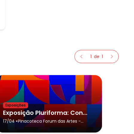
1
de
1
Exposições
Exposição Pluriforma: Concretos de São Paulo nos acervos da Pinacoteca e do Museu da Casa Brasileira
•
17/04
Pinacoteca Forum das Artes
-
Botucatu