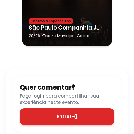
Teatros & Espetáculos
São Paulo Companhia Jovem de Dança em Bauru
•
28/08
Teatro Municipal Celina
Lourdes Alves Neves
- Bauru
Quer comentar?
Faça login para compartilhar sua
experiência neste evento.
Entrar