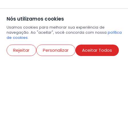
Nós utilizamos cookies
Usamos cookies para melhorar sua experiência de
navegação. Ao "aceitar", você concorda com nossa
política
de cookies.
Abri
Rejeitar
Personalizar
Aceitar Todos
R. Conselheiro Ramalho, 538
Bela Vista, São Paulo
contato@amigosdaarte.org.br