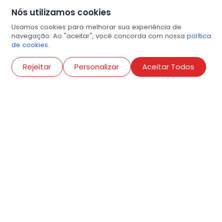
Nós utilizamos cookies
Usamos cookies para melhorar sua experiência de
navegação. Ao "aceitar", você concorda com nossa
política
de cookies.
Abri
Rejeitar
Personalizar
Aceitar Todos
R. Conselheiro Ramalho, 538
Bela Vista, São Paulo
contato@amigosdaarte.org.br
+55 (11) 3882-8080