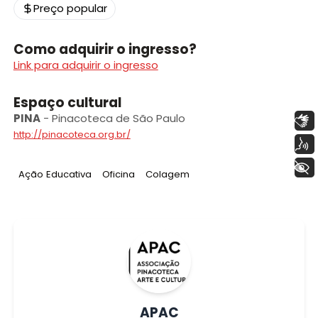
Preço popular
Como adquirir o ingresso?
Link para adquirir o ingresso
Espaço cultural
PINA
-
Pinacoteca de São Paulo
Libras
http://pinacoteca.org.br/
Voz
+ Acessibilidade
Tag
:
Tag
:
Tag
:
Ação Educativa
Oficina
Colagem
APAC