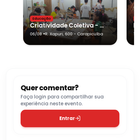
Educação
In
Criatividade Coletiva - Estante para Artistas
•
06/08
R. Xapuri, 600
- Carapicuíba
16/
Quer comentar?
Faça login para compartilhar sua
experiência neste evento.
Entrar