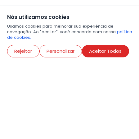
Nós utilizamos cookies
Usamos cookies para melhorar sua experiência de
navegação. Ao "aceitar", você concorda com nossa
política
de cookies.
Abri
Rejeitar
Personalizar
Aceitar Todos
R. Conselheiro Ramalho, 538
Bela Vista, São Paulo
contato@amigosdaarte.org.br
+55 (11) 3882-8080