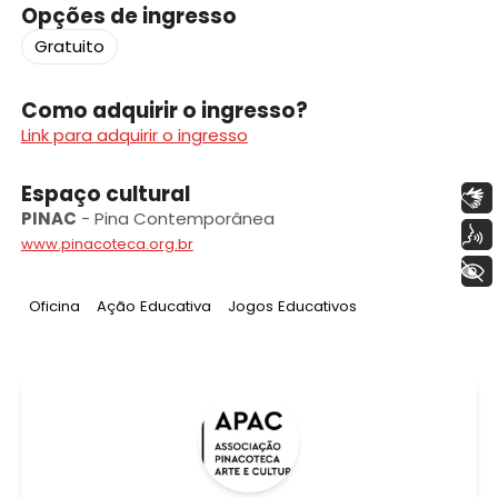
Opções de ingresso
Gratuito
Como adquirir o ingresso?
Link para adquirir o ingresso
Espaço cultural
Libras
PINAC
-
Pina Contemporânea
Voz
www.pinacoteca.org.br
+ Acessibilidade
Tag
:
Tag
:
Tag
:
Oficina
Ação Educativa
Jogos Educativos