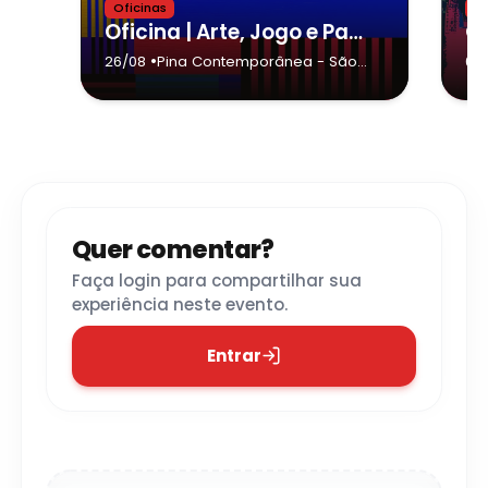
Oficinas
Of
Oficina | Arte, Jogo e Participação
•
26/08
Pina Contemporânea
- São
03
Paulo
Quer comentar?
Faça login para compartilhar sua
experiência neste evento.
Entrar