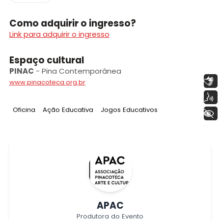
Como adquirir o ingresso?
Link para adquirir o ingresso
Espaço cultural
PINAC
-
Pina Contemporânea
Libras
www.pinacoteca.org.br
Voz
Tag
:
Tag
:
Tag
:
Oficina
Ação Educativa
Jogos Educativos
+ Acessibilidade
APAC
Produtora do Evento