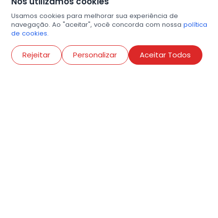
Nós utilizamos cookies
Usamos cookies para melhorar sua experiência de
navegação. Ao "aceitar", você concorda com nossa
política
de cookies.
Abri
Rejeitar
Personalizar
Aceitar Todos
R. Conselheiro Ramalho, 538
Bela Vista, São Paulo
contato@amigosdaarte.org.br
+55 (11) 3882-8080