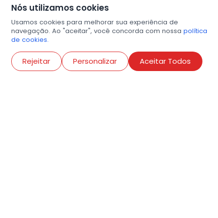
Nós utilizamos cookies
Usamos cookies para melhorar sua experiência de
navegação. Ao "aceitar", você concorda com nossa
política
de cookies.
Abri
Rejeitar
Personalizar
Aceitar Todos
R. Conselheiro Ramalho, 538
Bela Vista, São Paulo
contato@amigosdaarte.org.br
+55 (11) 3882-8080