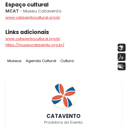
Espaço cultural
MCAT
-
Museu Catavento
www.cataventocultural.org.br
Links adicionais
www.cataventocultural.org.br
https://museucatavento.org.br/
Libras
Voz
Tag
:
Tag
:
Tag
:
Museus
Agenda Cultural
Cultura
+ Acessibilidade
CATAVENTO
Produtora do Evento