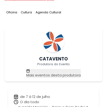
Tag
:
Tag
:
Tag
:
Oficina
Cultura
Agenda Cultural
CATAVENTO
Produtora do Evento
Mais eventos desta produtora
de 7 à 12 de julho
O dia todo