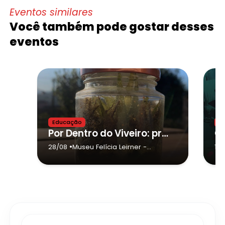
Eventos similares
Você também pode gostar desses
eventos
Educação
E
Por Dentro do Viveiro: produção de terrários
•
28/08
Museu Felícia Leirner
-
15/
Campos do Jordão