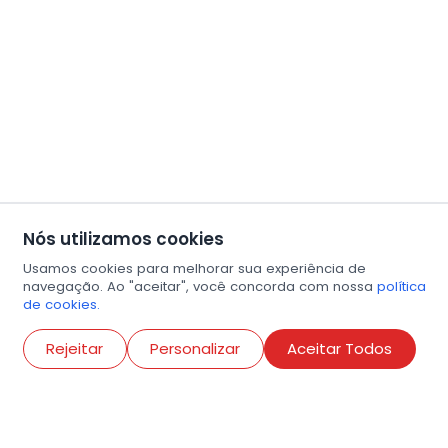
Nós utilizamos cookies
Usamos cookies para melhorar sua experiência de
navegação. Ao "aceitar", você concorda com nossa
política
de cookies.
Abri
Rejeitar
Personalizar
Aceitar Todos