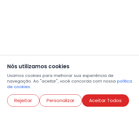
Nós utilizamos cookies
Usamos cookies para melhorar sua experiência de
navegação. Ao "aceitar", você concorda com nossa
política
de cookies.
Abri
Rejeitar
Personalizar
Aceitar Todos