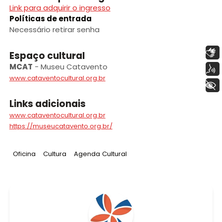
Link para adquirir o ingresso
Políticas de entrada
Necessário retirar senha
Libras
Espaço cultural
MCAT
-
Museu Catavento
Voz
www.cataventocultural.org.br
+ Acessibilidade
Links adicionais
www.cataventocultural.org.br
https://museucatavento.org.br/
Tag
:
Tag
:
Tag
:
Oficina
Cultura
Agenda Cultural