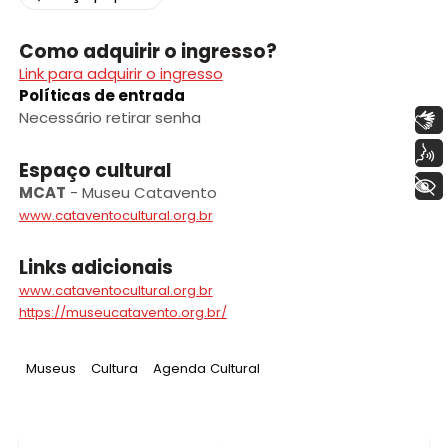
Como adquirir o ingresso?
Link para adquirir o ingresso
Políticas de entrada
Necessário retirar senha
Libras
Voz
Espaço cultural
+ Acessibilidade
MCAT
-
Museu Catavento
www.cataventocultural.org.br
Links adicionais
www.cataventocultural.org.br
https://museucatavento.org.br/
Tag
:
Tag
:
Tag
:
Museus
Cultura
Agenda Cultural