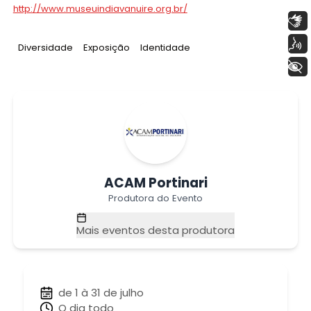
http://www.museuindiavanuire.org.br/
Libras
Voz
Tag
:
Tag
:
Tag
:
Diversidade
Exposição
Identidade
+ Acessibilidade
ACAM Portinari
Produtora do Evento
Mais eventos desta produtora
de 1 à 31 de julho
O dia todo