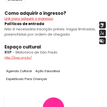
Como adquirir o ingresso?
Link para adquirir o ingresso
Políticas de entrada
Libras
Não é necessária inscrição prévia. Vagas limitadas,
Voz
preenchidas por ordem de chegada.
+ Acessibilidade
Espaço cultural
BSP
-
Biblioteca de São Paulo
http://bsp.org.br/
Tag
:
Tag
:
Agenda Cultural
Ação Educativa
Tag
:
Espetáculo Para Crianças