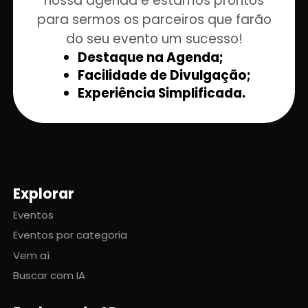
nossa agenda e estamos prontos
para sermos os parceiros que farão
do seu evento um sucesso!
Destaque na Agenda;
Facilidade de Divulgação;
Experiência Simplificada.
Explorar
Mapa do site
Eventos
Eventos por categoria
Vem aí
Buscar com IA