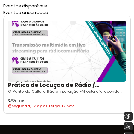
Eventos disponíveis
Eventos encerrados
Prática de Locução de Rádio /
Transmissão multimídia em live
O Ponto de Cultura Rádio Interação FM está oferecendo
gratuitamente as seguintes oficinas:. 1. Prática de Locução
streaming para rádio comunitária
Online
para RádioPeríodo: 17/08 a 29/09/26Horário: Das 19:00 às
segunda, 17 ago
>
terça, 17 nov
22:00Carga Horária: 36 horas (2 aulas semanais de 3
horas cada)2. Transmissão multimídia em live streaming
Libras
para rádio comunitária
Voz