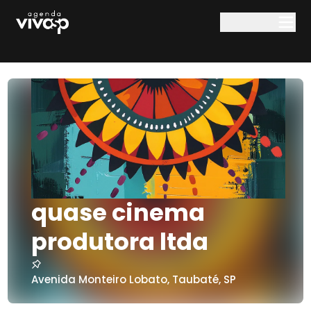
Pular para o conteúdo principal
quase cinema
produtora ltda
Avenida Monteiro Lobato
,
Taubaté
,
SP