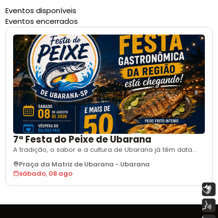
Eventos disponíveis
Eventos encerrados
7ª Festa do Peixe de Ubarana
A tradição, o sabor e a cultura de Ubarana já têm data
marcada!. No próximo sábado, 08 de agosto de 2026,
Praça da Matriz de Ubarana
-
Ubarana
véspera do Dia dos Pais, a partir das 18h, a Praça da
sábado, 08 ago
Matriz será palco da 7ª Festa do Peixe de Ubarana,
considerada uma das maiores festas gastronômicas da
Libras
região. O evento contará com mais de
Voz