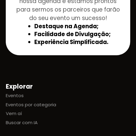
nossa agenda e estamos prontos
para sermos os parceiros que farão
do seu evento um sucesso!
Destaque na Agenda;
Facilidade de Divulgação;
Experiência Simplificada.
Explorar
Mapa do site
Eventos
Eventos por categoria
Vem aí
Buscar com IA