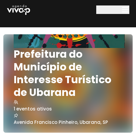
Pular para o conteúdo principal
Prefeitura do
Município de
Interesse Turístico
de Ubarana
1
eventos ativos
Avenida Francisco Pinheiro
,
Ubarana
,
SP