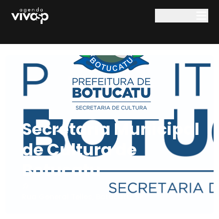
Pular para o conteúdo principal
Secretaria Municipal
de Cultura de
Botucatu
Rua General Telles
,
Botucatu
,
SP