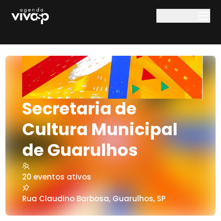
Pular para o conteúdo principal
Secretaria de
Cultura Municipal
de Guarulhos
20
eventos ativos
Rua Claudino Barbosa
,
Guarulhos
,
SP