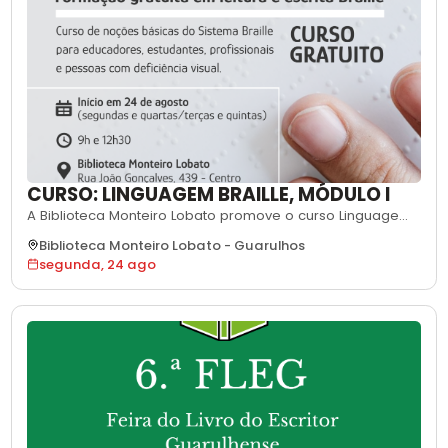
CURSO: LINGUAGEM BRAILLE, MÓDULO I
A Biblioteca Monteiro Lobato promove o curso Linguagem
Braille, Módulo I, uma formação gratuita com noções
Biblioteca Monteiro Lobato
-
Guarulhos
básicas do Sistema Braille como técnica de leitura e
segunda, 24 ago
escrita. As aulas têm início em 24 de agosto e são
voltadas a educadores, estudantes, profissionais das
redes pública e particular e adultos