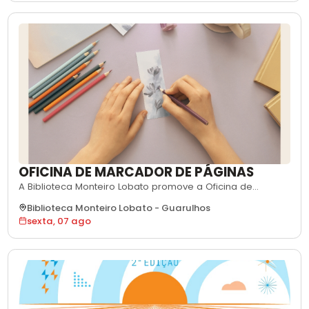
bibliotecas. A proposta é aberta ao público a partir de 10
anos e conta com mediação, sendo in
OFICINA DE MARCADOR DE PÁGINAS
A Biblioteca Monteiro Lobato promove a Oficina de
Marcador de Páginas, atividade gratuita em
Biblioteca Monteiro Lobato
-
Guarulhos
comemoração ao Dia dos Pais. Os participantes vão
sexta, 07 ago
confeccionar marcadores personalizados para
presentear, unindo o incentivo à leitura ao trabalho
manual e à criatividade. Voltada a participantes a partir
de