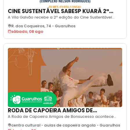
CINE SUSTENTÁVEL SABESP KUARÁ 2ª
EDIÇÃO
A Vila Galvão recebe a 2ª edição do Cine Sustentável
Sabesp Kuará, sessão de cinema ao ar livre gratuita, com
R. dos Coqueiros, 74
-
Guarulhos
distribuição de pipoca e conteúdo com acessibilidade. A
sábado, 08 ago
programação começa com a exibição do curta
guarulhense "Contando Aviões", filme que retrata histórias
ambientadas nas proximidades do
RODA DE CAPOEIRA AMIGOS DE
BONSUCESSO
A Roda de Capoeira Amigos de Bonsucesso acontece
neste domingo, dia 9 de agosto, no Centro de Cultura
centro cultural - aulas de capoeira angola
-
Guarulhos
Popular da Carpição, na Praça Nossa Senhora do