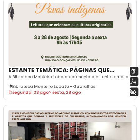
ESTANTE TEMÁTICA: PÁGINAS QUE
Libras
INSPIRAM – POVOS INDÍGENAS
A Biblioteca Monteiro Lobato apresenta a estante temática
Voz
Páginas que Inspiram, que neste mês celebra os povos
Biblioteca Monteiro Lobato
-
Guarulhos
indígenas e suas tradições, em referência ao Dia
+ Acessibilidade
segunda, 03 ago
>
sexta, 28 ago
Internacional dos Povos Indígenas. O projeto propõe
mostras ligadas a datas comemorativas e temas sociais
relevantes. Nesta edição, a seleçã