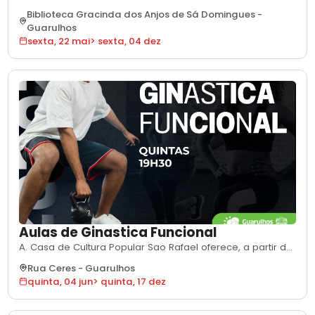
partir de 22 de maio de 2026, aulas gratuitas de Samba
Biblioteca Gracinda dos Anjos de Sá Domingues
-
Rock na Biblioteca Gracinda dos Anjos de Sá Domingues.
Guarulhos
As aulas acontecem todas as sextas-feiras, as 19h30, e
sexta, 22 mai
>
sexta, 04 dez
seguem ate 4 de dezembro de 2026. A atividade e
voltada a pessoas a partir de
Aulas de Ginastica Funcional
A. Casa de Cultura Popular Sao Rafael oferece, a partir de
2 de junho de 2026, aulas gratuitas de Ginastica Funcional
Rua Ceres
-
Guarulhos
ministradas pela voluntaria Natalia da Silva Medeiros. As
quinta, 04 jun
>
quinta, 17 dez
aulas acontecem as tercas, quartas e sextas-feiras, das
19h30 as 21h, e sao uma iniciativa da Secretaria de Cultura
e Turism