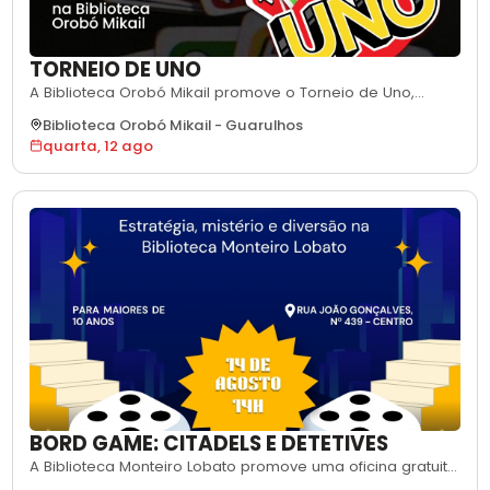
TORNEIO DE UNO
A Biblioteca Orobó Mikail promove o Torneio de Uno,
competição gratuita do popular jogo de cartas, aberta a
Biblioteca Orobó Mikail
-
Guarulhos
participantes a partir de 7 anos. A disputa é dividida em
quarta, 12 ago
duas fases: a primeira, classificatória, define quem
avança; a segunda reúne semifinal e final entre os
melhores classificados. A prim
BORD GAME: CITADELS E DETETIVES
A Biblioteca Monteiro Lobato promove uma oficina gratuita
de jogos de tabuleiro com Citadels e Detetives. Os