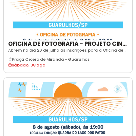
OFICINA DE FOTOGRAFIA - PROJETO CINE
KUARÁ
Abrem no dia 20 de julho as inscrições para a Oficina de
Fotografia, parte do projeto Cine Sustentável Sabesp
Praça Cícero de Miranda
-
Guarulhos
Kuará. A atividade acontece no sábado, dia 8 de agosto,
sábado, 08 ago
das 8h às 12h, no Centro Permanente de Exposições
Professor José Ismael. A oficina é gratuita, oferece
certificado de participação e n