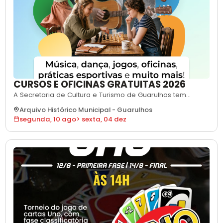
CURSOS E OFICINAS GRATUITAS 2026
A Secretaria de Cultura e Turismo de Guarulhos tem
disponíveis, ao longo de 2026, diversas oficinas e cursos
Arquivo Histórico Municipal
-
Guarulhos
gratuitos para moradores de todas as idades. As
segunda, 10 ago
>
sexta, 04 dez
atividades passam por diferentes linguagens, como
música, dança, ginástica e jogos, e são oferecidas em
equipamentos culturais localizados em v