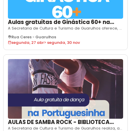
Aulas gratuitas de Ginástica 60+ na
Casa de Cultura Popular São Rafael
A Secretaria de Cultura e Turismo de Guarulhos oferece, a
partir de 27 de abril de 2026, aulas gratuitas de ginástica
Rua Ceres
-
Guarulhos
voltadas para pessoas com 60 anos ou mais na Casa de
segunda, 27 abr
>
segunda, 30 nov
Cultura Popular São Rafael. As atividades acontecem às
segundas-feiras, das 8h às 9h30, e se estendem até 30
de novembro de 2026.
AULAS DE SAMBA ROCK - BIBLIOTECA
GRACINDA
A Secretaria de Cultura e Turismo de Guarulhos realiza, a