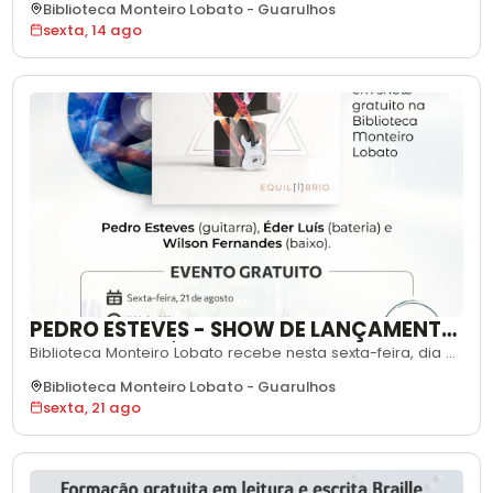
Biblioteca Monteiro Lobato
-
Guarulhos
participantes vão conhecer e jogar Citadels, um jogo de
sexta, 14 ago
estratégia, blefe e construção ambientado em um cenário
medieval, no qual cada jogador escolhe personagens
secretos com habilidades pró
PEDRO ESTEVES - SHOW DE LANÇAMENTO
DO CD "EQUILÍBRIO"
Biblioteca Monteiro Lobato recebe nesta sexta-feira, dia 21
de agosto, o show de lançamento do CD "Equilíbrio", do
Biblioteca Monteiro Lobato
-
Guarulhos
guitarrista Pedro Esteves. A apresentação reúne um trio
sexta, 21 ago
de instrumentistas, com Éder Luís na bateria e Wilson
Fernandes no baixo, em um repertório de rock
instrumental que passa por fai