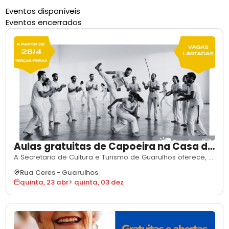
Eventos disponíveis
Eventos encerrados
Aulas gratuitas de Capoeira na Casa de
Cultura Popular São Rafael
A Secretaria de Cultura e Turismo de Guarulhos oferece, a
partir de 23 de abril de 2026, aulas gratuitas de capoeira
Rua Ceres
-
Guarulhos
na Casa de Cultura Popular São Rafael. As atividades
quinta, 23 abr
>
quinta, 03 dez
acontecem às terças-feiras, das 8h às 9h, e se estendem
até 3 de dezembro de 2026. As aulas são ministradas
pelo professor voluntá