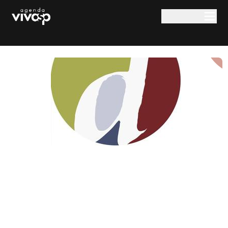
Pular para o conteúdo principal
Dcolor Produções
Culturais
Rua Paulo Cézar Fidélis
,
Campinas
,
SP