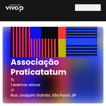
Pular para o conteúdo principal
Associação
Praticatatum
1
eventos ativos
Rua Joaquim Galvão
,
São Paulo
,
SP