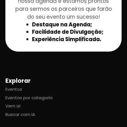
nossa agenda e estamos prontos
para sermos os parceiros que farão
do seu evento um sucesso!
Destaque na Agenda;
Facilidade de Divulgação;
Experiência Simplificada.
Explorar
Mapa do site
Eventos
Eventos por categoria
Vem aí
Buscar com IA