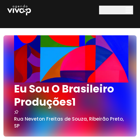
Pular para o conteúdo principal
Eu Sou O Brasileiro
Produções1
Rua Neveton Freitas de Souza
,
Ribeirão Preto
,
SP