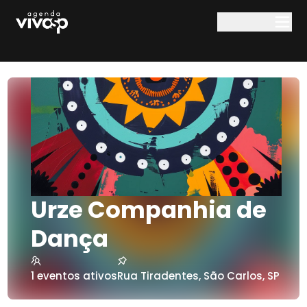
Pular para o conteúdo principal
Urze Companhia de
Dança
1
eventos ativos
Rua Tiradentes
,
São Carlos
,
SP