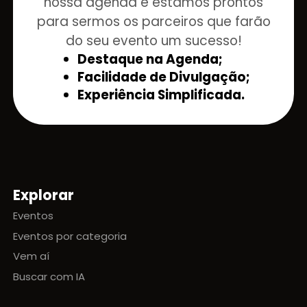
nossa agenda e estamos prontos
para sermos os parceiros que farão
do seu evento um sucesso!
Destaque na Agenda;
Facilidade de Divulgação;
Experiência Simplificada.
Explorar
Mapa do site
Eventos
Eventos por categoria
Vem aí
Buscar com IA