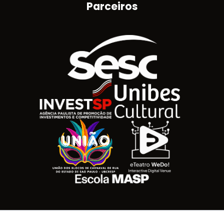
Parceiros
Brasão do Estado de São Paulo
Logotipo SESC
Logotipo Invest SP
Unibes
União dos Blocos de Carnaval de Rua do Estad
ETeatro WeDo! Interactive 
Masp Escola