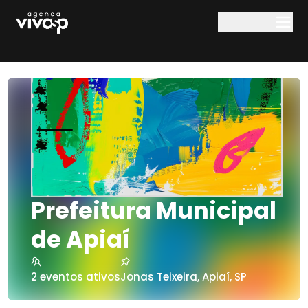
Pular para o conteúdo principal
Prefeitura Municipal
de Apiaí
2
eventos ativos
Jonas Teixeira
,
Apiaí
,
SP