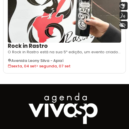
Libras
Voz
+ Acessibilidade
Rock in Rastro
O Rock in Rastro está na sua 5º edição, um evento criado
com a intenção de chamar a atenção dos motociclistas
Avenida Leony Silva
-
Apiaí
que passam pela rodovia Rastro da Serpente, do qual
sexta, 04 set
>
segunda, 07 set
Apiaí é onde foi inaugurado o Rastro e instalado o 1º totem
por Edgar Treis Azevedo. Hoje Apiaí é o principal ponto de
parada dos motocicl