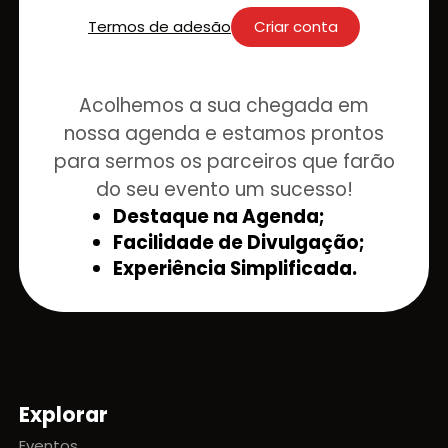
Termos de adesão
Criar conta
Acolhemos a sua chegada em
nossa agenda e estamos prontos
para sermos os parceiros que farão
do seu evento um sucesso!
Destaque na Agenda;
Facilidade de Divulgação;
Experiência Simplificada.
Explorar
Mapa do site
Eventos