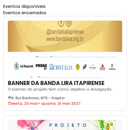
Eventos disponíveis
Eventos encerrados
BANNER DA BANDA LIRA ITAPIRENSE
O banner do projeto tem como objetivo a divulgação
institucional e a identificação visual das ações culturais
R. Rui Barbosa, 875
-
Itapira
realizadas, garantindo a adequada comunicação com o
sexta, 20 mar
>
quarta, 31 mar 2027
público e a visibilidade dos apoiadores, conforme as
diretrizes da Lei de Incentivo à Cultura. A peça será
utilizada nos espaços de realiz