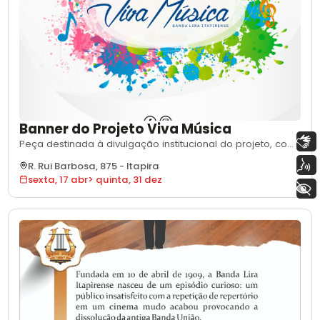
Banner do Projeto Viva Música
Libras
Peça destinada à divulgação institucional do projeto, com
o objetivo de informar o público e dar visibilidade aos
Voz
R. Rui Barbosa, 875
-
Itapira
patrocinadores e ao mecanismo de incentivo. Será
sexta, 17 abr
>
quinta, 31 dez
utilizada no contexto de comunicação oficial das
+ Acessibilidade
atividades do projeto e aplicada em [informar local/meio:
redes sociais, cartaz, banner,