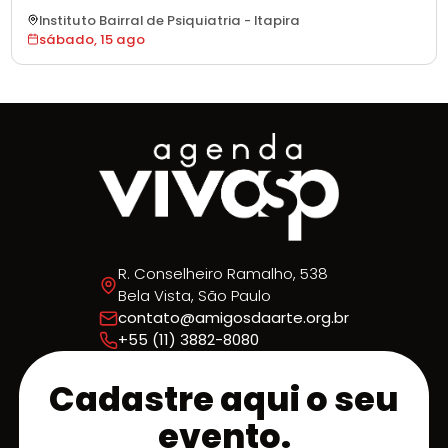
fechado do Instituto Américo Bairral, onde fomos
Instituto Bairral de Psiquiatria
-
Itapira
convidados a abrilhante esta noite espectacular com
sábado, 15 ago
música e arte.
R. Conselheiro Ramalho, 538
Bela Vista, São Paulo
contato@amigosdaarte.org.br
+55 (11) 3882-8080
Cadastre aqui o seu
evento.