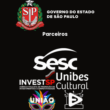
Parceiros
Brasão do Estado de São Paulo
Logotipo SESC
Logotipo Invest SP
Unibes