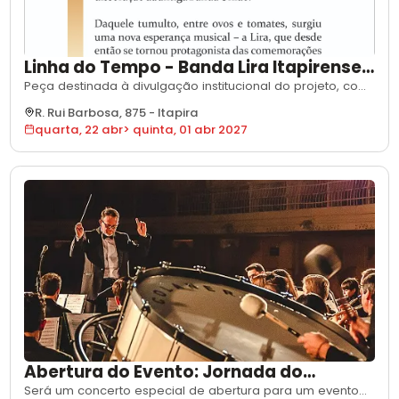
Linha do Tempo - Banda Lira Itapirense
117 anos
Peça destinada à divulgação institucional do projeto, com
o objetivo de informar o público e dar visibilidade aos
R. Rui Barbosa, 875
-
Itapira
patrocinadores e ao mecanismo de incentivo. Será
quarta, 22 abr
>
quinta, 01 abr 2027
utilizada no contexto de comunicação oficial das
atividades do projeto e aplicada em formato de
exposição na sede da coorporação durante
Abertura do Evento: Jornada do
Patrimônio
Será um concerto especial de abertura para um evento