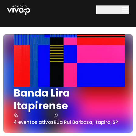
Pular para o conteúdo principal
Banda Lira
Itapirense
4
eventos ativos
Rua Rui Barbosa
,
Itapira
,
SP