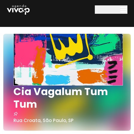
Pular para o conteúdo principal
Cia Vagalum Tum
Tum
Rua Croata
,
São Paulo
,
SP