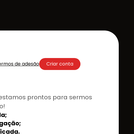
ermos de adesão
Criar conta
estamos prontos para sermos
o!
a;
lgação;
ficada.