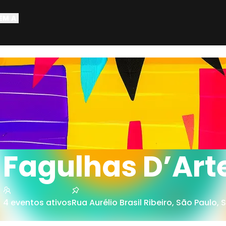
EM AÍ
Fagulhas D’Art
4
eventos ativos
Rua Aurélio Brasil Ribeiro
,
São Paulo
,
S