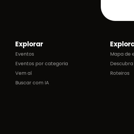
Explorar
Explor
Mapa do site
Eventos
Mapa de 
Eventos por categoria
Descubra
Vem aí
Roteiros
Buscar com IA