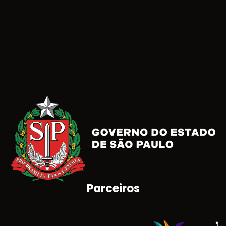
Parceiros
Brasão do Estado de São Paulo