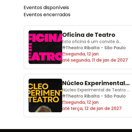
Eventos disponíveis
Eventos encerrados
Oficina de Teatro
Esta oficina é um convite à
investigação das potências
Theatro Ribalta
-
São Paulo
criativas e à expansão da
segunda, 12 jan
expressividade humana. Longe
até
segunda, 11 de jan de 2027
de ser apenas um curso de
atuação, o projeto configura-se
como um espaço de
Núcleo Experimental
convivência e autodescoberta,
de Teatro
Núcleo Experimental de Teatro é
onde o corpo e a voz são as
um espaço de resistência e
Theatro Ribalta
-
São Paulo
ferramentas principais para a
inovação, onde a cena é tratada
segunda, 12 jan
construção de novas realid
como um campo de pesquisa
até
terça, 12 de jan de 2027
contínua. Diferente das
produções comerciais, o foco
aqui reside no processo de