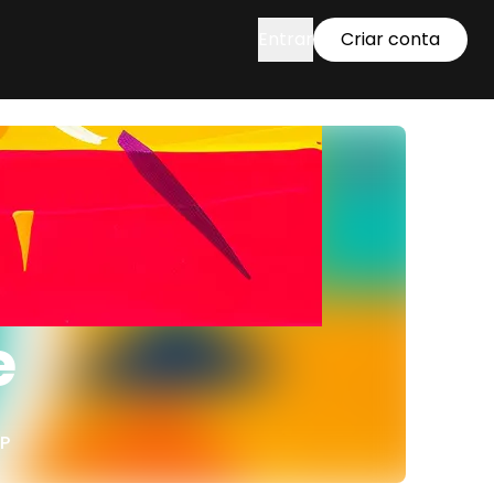
Entrar
Criar conta
e
P