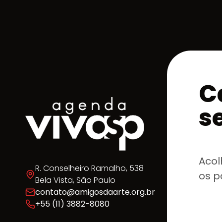
criação e na desconstrução de
linguagens tradicionais. É um
território livre para o erro, para a
hibrid
C
s
Acol
R. Conselheiro Ramalho, 538
os p
Bela Vista, São Paulo
contato@amigosdaarte.org.br
+55 (11) 3882-8080