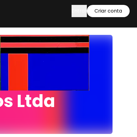
Entrar
Criar conta
os Ltda