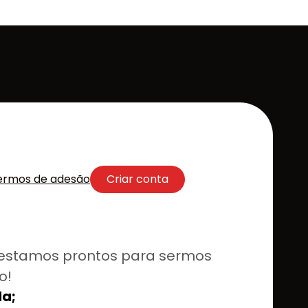
ermos de adesão
Criar conta
estamos prontos para sermos
o!
a;