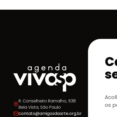
C
s
Acol
R. Conselheiro Ramalho, 538
os p
Bela Vista, São Paulo
contato@amigosdaarte.org.br