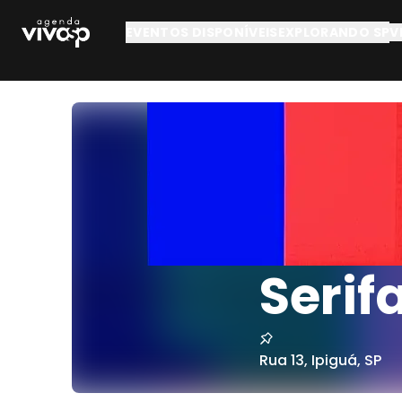
Pular para o conteúdo principal
EVENTOS DISPONÍVEIS
EXPLORANDO SP
V
Serif
Rua 13
,
Ipiguá
,
SP