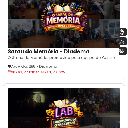
Libras
Voz
+ Acessibilidade
Sarau do Memória - Diadema
O Sarau do Memória, promovido pela equipe do Centro
de Memória de Diadema, acontece desde 2019 e tem
Av. Alda, 255
-
Diadema
como objetivo criar um espaço aberto de expressão
sexta, 27 mar
>
sexta, 27 nov
artística, trocas culturais e convivência entre artistas e
público. Realizado na última sexta-feira de cada mês, o
evento reúne apresentações musicai