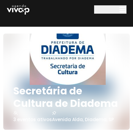
Pular para o conteúdo principal
Secretária de
Cultura de Diadema
3
eventos ativos
Avenida Alda
,
Diadema
,
SP