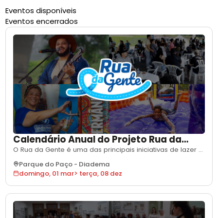
Eventos disponíveis
Eventos encerrados
Calendário Anual do Projeto Rua da
Gente 2026
O Rua da Gente é uma das principais iniciativas de lazer e
convivência de Diadema, promovendo a ocupação
Parque do Paço
-
Diadema
democrática do espaço público e fortalecendo os
domingo, 01 mar
>
terça, 08 dez
vínculos comunitários. Realizado aos domingos, o projeto
transforma a rua em um grande espaço de encontro,
cultura e diversão, garantindo um ambien