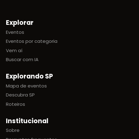
Explorar
Mapa do site
Eventos
Eventos por categoria
Vem aí
Buscar com IA
Explorando SP
Mapa de eventos
Descubra SP
Roteiros
Institucional
Sobre