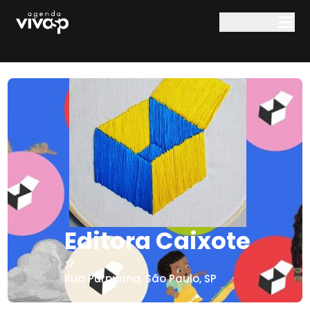
Pular para o conteúdo principal
Editora Caixote
Rua Purpurina
,
São Paulo
,
SP