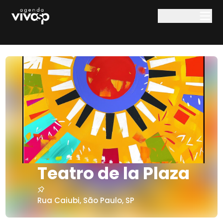
Pular para o conteúdo principal
Teatro de la Plaza
Rua Caiubi
,
São Paulo
,
SP